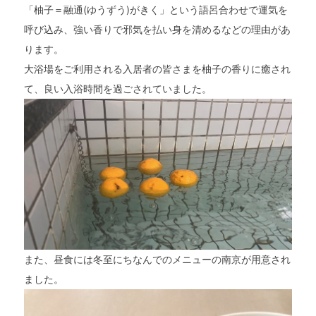
「柚子＝融通(ゆうずう)がきく」という語呂合わせで運気を
呼び込み、強い香りで邪気を払い身を清めるなどの理由があ
ります。
大浴場をご利用される入居者の皆さまを柚子の香りに癒され
て、良い入浴時間を過ごされていました。
トップページ
親和園について
また、昼食には冬至にちなんでのメニューの南京が用意され
事業所案内
ました。
お知らせ