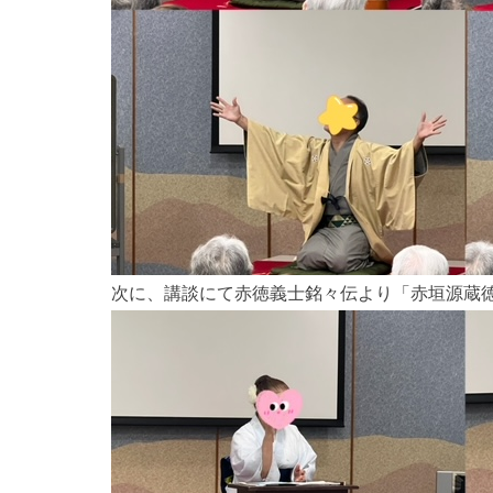
トップページ
親和園について
次に、講談にて赤徳義士銘々伝より「赤垣源蔵
事業所案内
お知らせ
求人情報