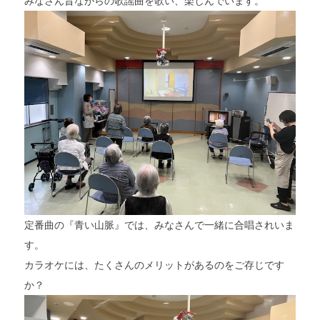
みなさん昔ながらの歌謡曲を歌い、楽しんでいます。
トップページ
親和園について
事業所案内
定番曲の『青い山脈』では、みなさんで一緒に合唱されいま
お知らせ
す。
カラオケには、たくさんのメリットがあるのをご存じです
求人情報
か？