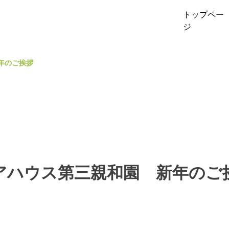
トップペー
ジ
年のご挨拶
アハウス第三親和園 新年のご