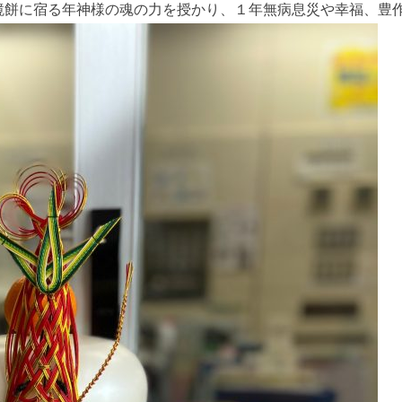
鏡餅に宿る年神様の魂の力を授かり、１年無病息災や幸福、豊