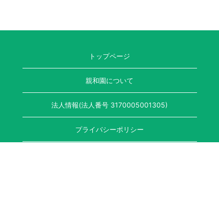
トップページ
親和園について
法人情報(法人番号 3170005001305)
プライバシーポリシー
競輪補助事業完了のお知らせ
〒641-0001
和歌山県和歌山市杭ノ瀬255番地の2