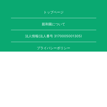
トップページ
親和園について
法人情報(法人番号 3170005001305)
プライバシーポリシー
競輪補助事業完了のお知らせ
〒641-0001
和歌山県和歌山市杭ノ瀬255番地の2