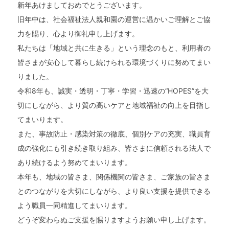
新年あけましておめでとうございます。
旧年中は、社会福祉法人親和園の運営に温かいご理解とご協
力を賜り、心より御礼申し上げます。
私たちは「地域と共に生きる」という理念のもと、利用者の
皆さまが安心して暮らし続けられる環境づくりに努めてまい
りました。
令和8年も、誠実・透明・丁寧・学習・迅速の“HOPES”を大
切にしながら、より質の高いケアと地域福祉の向上を目指し
てまいります。
トップページ
また、事故防止・感染対策の徹底、個別ケアの充実、職員育
親和園について
成の強化にも引き続き取り組み、皆さまに信頼される法人で
あり続けるよう努めてまいります。
事業所案内
本年も、地域の皆さま、関係機関の皆さま、ご家族の皆さま
とのつながりを大切にしながら、より良い支援を提供できる
お知らせ
よう職員一同精進してまいります。
どうぞ変わらぬご支援を賜りますようお願い申し上げます。
求人情報